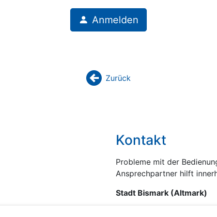
Anmelden
Zurück
backward
Kontakt
Probleme mit der Bedienung
Ansprechpartner hilft inner
Stadt Bismark (Altmark)
+49 39089 976-10