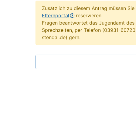
Zusätzlich zu diesem Antrag müssen Sie 
Elternportal
reservieren.
Fragen beantwortet das Jugendamt des L
Sprechzeiten, per Telefon (03931-607202
stendal.de) gern.