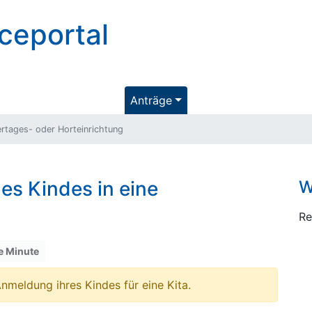
ceportal
Anträge
ertages- oder Horteinrichtung
es Kindes in eine
W
Re
e Minute
Anmeldung ihres Kindes für eine Kita.