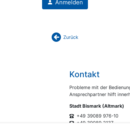
Anmelden
Zurück
backward
Kontakt
Probleme mit der Bedienung
Ansprechpartner hilft inner
Stadt Bismark (Altmark)
+49 39089 976-10
+49 39089 2137
kontakt@stadt-bismark